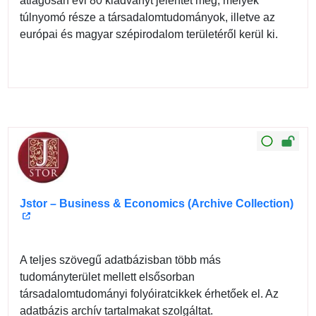
átlagosan évi 80 kiadványt jelentet meg, melyek
túlnyomó része a társadalomtudományok, illetve az
európai és magyar szépirodalom területéről kerül ki.
Jstor – Business & Economics (Archive Collection)
A teljes szövegű adatbázisban több más
tudományterület mellett elsősorban
társadalomtudományi folyóiratcikkek érhetőek el. Az
adatbázis archív tartalmakat szolgáltat.