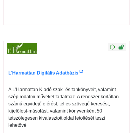
L’Harmattan Digitális Adatbázis
A L’Harmattan Kiadó szak- és tankönyveit, valamint
szépirodalmi műveket tartalmaz. A rendszer korlátlan
számú egyidejű elérést, teljes szövegű keresést,
kijelölést-másolást, valamint könyvenként 50
tetszőlegesen kiválasztott oldal letöltését teszi
lehetővé.