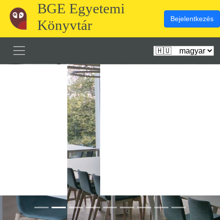
BGE Egyetemi
Bejelentkezés
Könyvtár
Előző
Köve