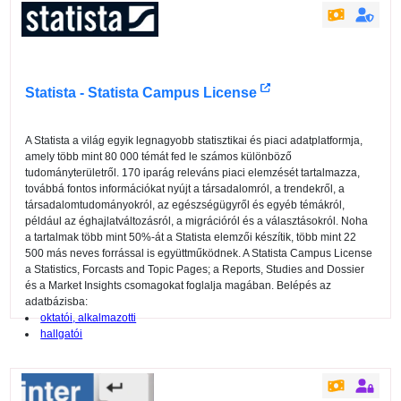
Statista - Statista Campus License
A Statista a világ egyik legnagyobb statisztikai és piaci adatplatformja,
amely több mint 80 000 témát fed le számos különböző
tudományterületről. 170 iparág releváns piaci elemzését tartalmazza,
továbbá fontos információkat nyújt a társadalomról, a trendekről, a
társadalomtudományokról, az egészségügyről és egyéb témákról,
például az éghajlatváltozásról, a migrációról és a választásokról. Noha
a tartalmak több mint 50%-át a Statista elemzői készítik, több mint 22
500 más neves forrással is együttműködnek. A Statista Campus License
a Statistics, Forcasts and Topic Pages; a Reports, Studies and Dossier
és a Market Insights csomagokat foglalja magában. Belépés az
adatbázisba:
oktatói, alkalmazotti
hallgatói