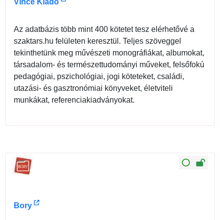
Vince Kiadó
Az adatbázis több mint 400 kötetet tesz elérhetővé a
szaktars.hu felületen keresztül. Teljes szöveggel
tekinthetünk meg művészeti monográfiákat, albumokat,
társadalom- és természettudományi műveket, felsőfokú
pedagógiai, pszichológiai, jogi köteteket, családi,
utazási- és gasztronómiai könyveket, életviteli
munkákat, referenciakiadványokat.
Bory