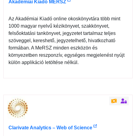
Akadémiai Kiadó MERSZ
Az Akadémiai Kiadó online okoskönyvtára több mint
1000 magyar nyelvű kézikönyvet, szakkönyvet,
felsőoktatási tankönyvet, jegyzetet tartalmaz teljes
szöveggel, kereshető, jegyzetelhető, hivatkozható
formában. A MeRSZ minden eszközön és
környezetben reszponzív, egységes megjelenést nyújt
külön applikáció letöltése nélkül.
Clarivate Analytics – Web of Science