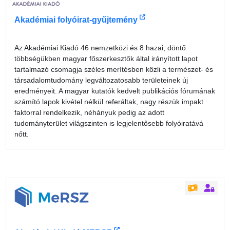
Akadémiai folyóirat-gyűjtemény
Az Akadémiai Kiadó 46 nemzetközi és 8 hazai, döntő
többségükben magyar főszerkesztők által irányított lapot
tartalmazó csomagja széles merítésben közli a természet- és
társadalomtudomány legváltozatosabb területeinek új
eredményeit. A magyar kutatók kedvelt publikációs fórumának
számító lapok kivétel nélkül referáltak, nagy részük impakt
faktorral rendelkezik, néhányuk pedig az adott
tudományterület világszinten is legjelentősebb folyóiratává
nőtt.