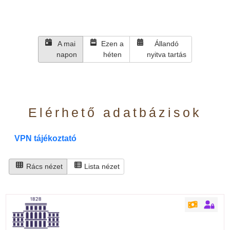
A mai
Ezen a
Állandó
napon
héten
nyitva tartás
Elérhető adatbázisok
VPN tájékoztató
Rács nézet
Lista nézet