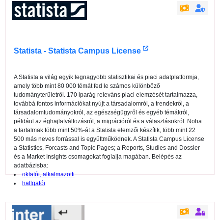
Statista - Statista Campus License
A Statista a világ egyik legnagyobb statisztikai és piaci adatplatformja,
amely több mint 80 000 témát fed le számos különböző
tudományterületről. 170 iparág releváns piaci elemzését tartalmazza,
továbbá fontos információkat nyújt a társadalomról, a trendekről, a
társadalomtudományokról, az egészségügyről és egyéb témákról,
például az éghajlatváltozásról, a migrációról és a választásokról. Noha
a tartalmak több mint 50%-át a Statista elemzői készítik, több mint 22
500 más neves forrással is együttműködnek. A Statista Campus License
a Statistics, Forcasts and Topic Pages; a Reports, Studies and Dossier
és a Market Insights csomagokat foglalja magában. Belépés az
adatbázisba:
oktatói, alkalmazotti
hallgatói