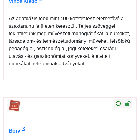
Vince Kiadó
Az adatbázis több mint 400 kötetet tesz elérhetővé a
szaktars.hu felületen keresztül. Teljes szöveggel
tekinthetünk meg művészeti monográfiákat, albumokat,
társadalom- és természettudományi műveket, felsőfokú
pedagógiai, pszichológiai, jogi köteteket, családi,
utazási- és gasztronómiai könyveket, életviteli
munkákat, referenciakiadványokat.
Bory