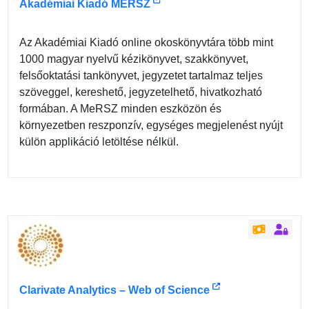
Akadémiai Kiadó MERSZ
Az Akadémiai Kiadó online okoskönyvtára több mint
1000 magyar nyelvű kézikönyvet, szakkönyvet,
felsőoktatási tankönyvet, jegyzetet tartalmaz teljes
szöveggel, kereshető, jegyzetelhető, hivatkozható
formában. A MeRSZ minden eszközön és
környezetben reszponzív, egységes megjelenést nyújt
külön applikáció letöltése nélkül.
Clarivate Analytics – Web of Science