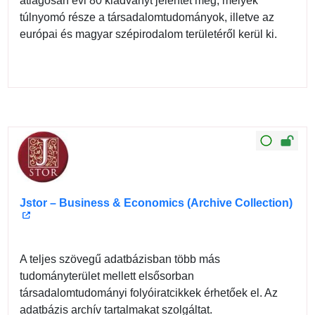
átlagosan évi 80 kiadványt jelentet meg, melyek
túlnyomó része a társadalomtudományok, illetve az
európai és magyar szépirodalom területéről kerül ki.
Jstor – Business & Economics (Archive Collection)
A teljes szövegű adatbázisban több más
tudományterület mellett elsősorban
társadalomtudományi folyóiratcikkek érhetőek el. Az
adatbázis archív tartalmakat szolgáltat.