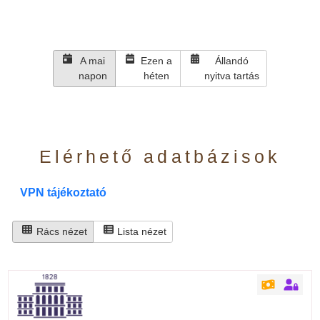
A mai
Ezen a
Állandó
napon
héten
nyitva tartás
Elérhető adatbázisok
VPN tájékoztató
Rács nézet
Lista nézet