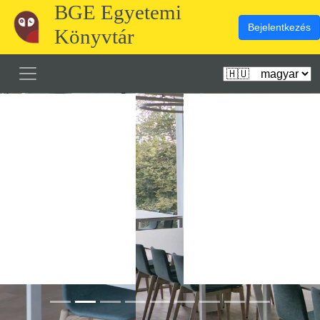
BGE Egyetemi
Bejelentkezés
Könyvtár
Előző
Köve