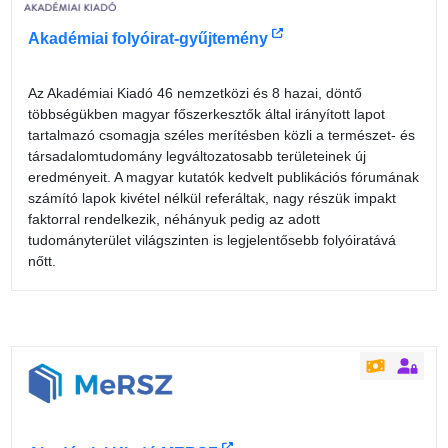
Akadémiai folyóirat-gyűjtemény
Az Akadémiai Kiadó 46 nemzetközi és 8 hazai, döntő
többségükben magyar főszerkesztők által irányított lapot
tartalmazó csomagja széles merítésben közli a természet- és
társadalomtudomány legváltozatosabb területeinek új
eredményeit. A magyar kutatók kedvelt publikációs fórumának
számító lapok kivétel nélkül referáltak, nagy részük impakt
faktorral rendelkezik, néhányuk pedig az adott
tudományterület világszinten is legjelentősebb folyóiratává
nőtt.