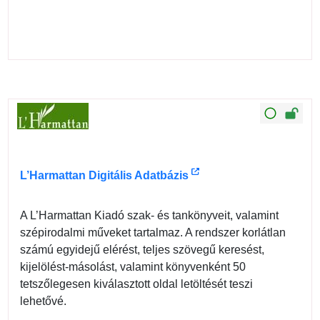
L’Harmattan Digitális Adatbázis
A L’Harmattan Kiadó szak- és tankönyveit, valamint
szépirodalmi műveket tartalmaz. A rendszer korlátlan
számú egyidejű elérést, teljes szövegű keresést,
kijelölést-másolást, valamint könyvenként 50
tetszőlegesen kiválasztott oldal letöltését teszi
lehetővé.