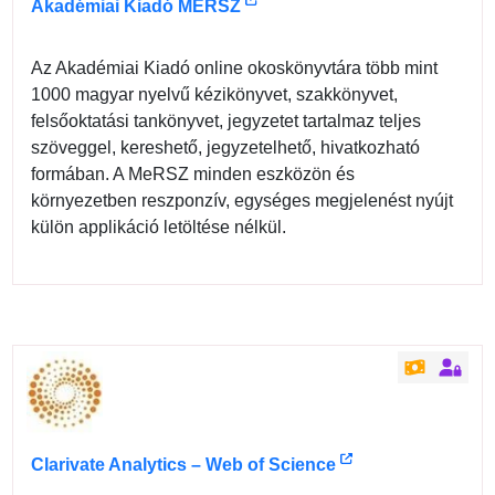
Akadémiai Kiadó MERSZ
Az Akadémiai Kiadó online okoskönyvtára több mint
1000 magyar nyelvű kézikönyvet, szakkönyvet,
felsőoktatási tankönyvet, jegyzetet tartalmaz teljes
szöveggel, kereshető, jegyzetelhető, hivatkozható
formában. A MeRSZ minden eszközön és
környezetben reszponzív, egységes megjelenést nyújt
külön applikáció letöltése nélkül.
Clarivate Analytics – Web of Science