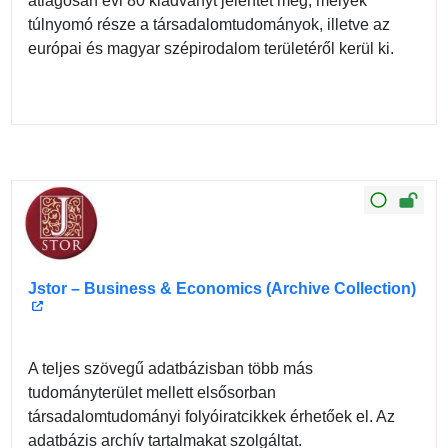
átlagosan évi 80 kiadványt jelentet meg, melyek
túlnyomó része a társadalomtudományok, illetve az
európai és magyar szépirodalom területéről kerül ki.
Jstor – Business & Economics (Archive Collection)
A teljes szövegű adatbázisban több más
tudományterület mellett elsősorban
társadalomtudományi folyóiratcikkek érhetőek el. Az
adatbázis archív tartalmakat szolgáltat.