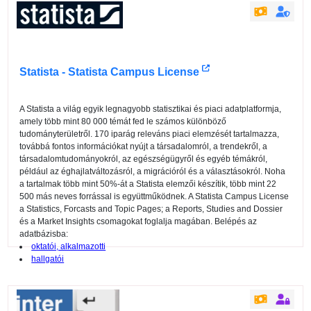
Statista - Statista Campus License
A Statista a világ egyik legnagyobb statisztikai és piaci adatplatformja,
amely több mint 80 000 témát fed le számos különböző
tudományterületről. 170 iparág releváns piaci elemzését tartalmazza,
továbbá fontos információkat nyújt a társadalomról, a trendekről, a
társadalomtudományokról, az egészségügyről és egyéb témákról,
például az éghajlatváltozásról, a migrációról és a választásokról. Noha
a tartalmak több mint 50%-át a Statista elemzői készítik, több mint 22
500 más neves forrással is együttműködnek. A Statista Campus License
a Statistics, Forcasts and Topic Pages; a Reports, Studies and Dossier
és a Market Insights csomagokat foglalja magában. Belépés az
adatbázisba:
oktatói, alkalmazotti
hallgatói