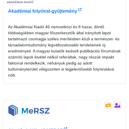
Akadémiai folyóirat-gyűjtemény
Az Akadémiai Kiadó 46 nemzetközi és 8 hazai, döntő
többségükben magyar főszerkesztők által irányított lapot
tartalmazó csomagja széles merítésben közli a természet- és
társadalomtudomány legváltozatosabb területeinek új
eredményeit. A magyar kutatók kedvelt publikációs fórumának
számító lapok kivétel nélkül referáltak, nagy részük impakt
faktorral rendelkezik, néhányuk pedig az adott
tudományterület világszinten is legjelentősebb folyóiratává
nőtt.