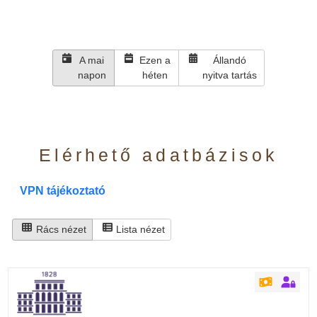
A mai
Ezen a
Állandó
napon
héten
nyitva tartás
Elérhető adatbázisok
VPN tájékoztató
Rács nézet
Lista nézet