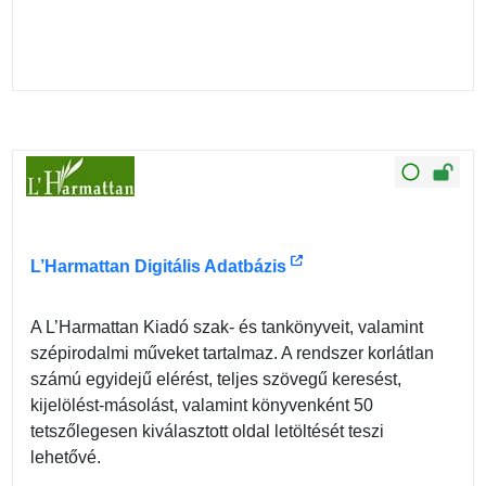
L’Harmattan Digitális Adatbázis
A L’Harmattan Kiadó szak- és tankönyveit, valamint
szépirodalmi műveket tartalmaz. A rendszer korlátlan
számú egyidejű elérést, teljes szövegű keresést,
kijelölést-másolást, valamint könyvenként 50
tetszőlegesen kiválasztott oldal letöltését teszi
lehetővé.