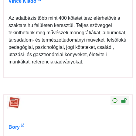
Vince Kiadó
Az adatbázis több mint 400 kötetet tesz elérhetővé a
szaktars.hu felületen keresztül. Teljes szöveggel
tekinthetünk meg művészeti monográfiákat, albumokat,
társadalom- és természettudományi műveket, felsőfokú
pedagógiai, pszichológiai, jogi köteteket, családi,
utazási- és gasztronómiai könyveket, életviteli
munkákat, referenciakiadványokat.
Bory