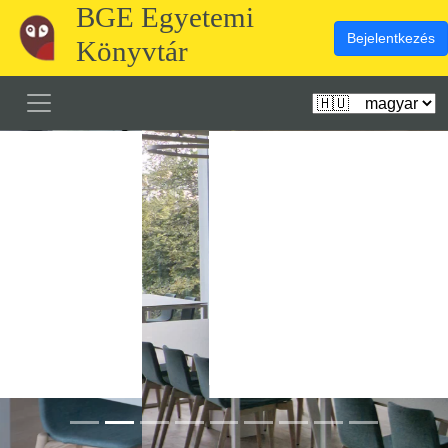
BGE Egyetemi
Bejelentkezés
Könyvtár
Előző
Köve