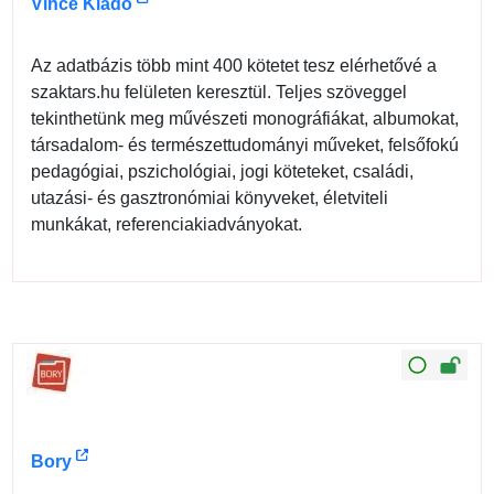
Vince Kiadó
Az adatbázis több mint 400 kötetet tesz elérhetővé a
szaktars.hu felületen keresztül. Teljes szöveggel
tekinthetünk meg művészeti monográfiákat, albumokat,
társadalom- és természettudományi műveket, felsőfokú
pedagógiai, pszichológiai, jogi köteteket, családi,
utazási- és gasztronómiai könyveket, életviteli
munkákat, referenciakiadványokat.
Bory