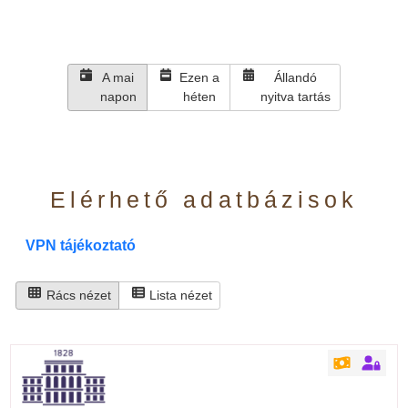
A mai
Ezen a
Állandó
napon
héten
nyitva tartás
Elérhető adatbázisok
VPN tájékoztató
Rács nézet
Lista nézet