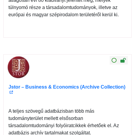
átlagosan évi 80 kiadványt jelentet meg, melyek
túlnyomó része a társadalomtudományok, illetve az
európai és magyar szépirodalom területéről kerül ki.
Jstor – Business & Economics (Archive Collection)
A teljes szövegű adatbázisban több más
tudományterület mellett elsősorban
társadalomtudományi folyóiratcikkek érhetőek el. Az
adatbázis archív tartalmakat szolgáltat.