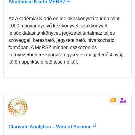
Akadémiai Kiadó MERSZ
Az Akadémiai Kiadó online okoskönyvtára több mint
1000 magyar nyelvű kézikönyvet, szakkönyvet,
felsőoktatási tankönyvet, jegyzetet tartalmaz teljes
szöveggel, kereshető, jegyzetelhető, hivatkozható
formában. A MeRSZ minden eszközön és
környezetben reszponzív, egységes megjelenést nyújt
külön applikáció letöltése nélkül.
Clarivate Analytics – Web of Science