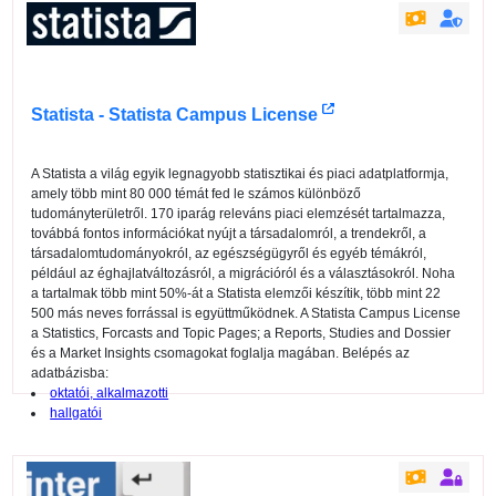
Statista - Statista Campus License
A Statista a világ egyik legnagyobb statisztikai és piaci adatplatformja,
amely több mint 80 000 témát fed le számos különböző
tudományterületről. 170 iparág releváns piaci elemzését tartalmazza,
továbbá fontos információkat nyújt a társadalomról, a trendekről, a
társadalomtudományokról, az egészségügyről és egyéb témákról,
például az éghajlatváltozásról, a migrációról és a választásokról. Noha
a tartalmak több mint 50%-át a Statista elemzői készítik, több mint 22
500 más neves forrással is együttműködnek. A Statista Campus License
a Statistics, Forcasts and Topic Pages; a Reports, Studies and Dossier
és a Market Insights csomagokat foglalja magában. Belépés az
adatbázisba:
oktatói, alkalmazotti
hallgatói