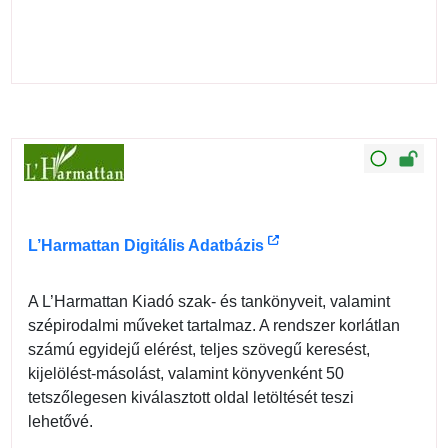
L’Harmattan Digitális Adatbázis
A L’Harmattan Kiadó szak- és tankönyveit, valamint
szépirodalmi műveket tartalmaz. A rendszer korlátlan
számú egyidejű elérést, teljes szövegű keresést,
kijelölést-másolást, valamint könyvenként 50
tetszőlegesen kiválasztott oldal letöltését teszi
lehetővé.