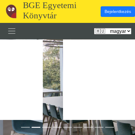
BGE Egyetemi
Bejelentkezés
Könyvtár
Előző
Köve