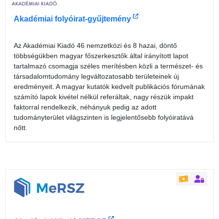
Akadémiai folyóirat-gyűjtemény
Az Akadémiai Kiadó 46 nemzetközi és 8 hazai, döntő
többségükben magyar főszerkesztők által irányított lapot
tartalmazó csomagja széles merítésben közli a természet- és
társadalomtudomány legváltozatosabb területeinek új
eredményeit. A magyar kutatók kedvelt publikációs fórumának
számító lapok kivétel nélkül referáltak, nagy részük impakt
faktorral rendelkezik, néhányuk pedig az adott
tudományterület világszinten is legjelentősebb folyóiratává
nőtt.