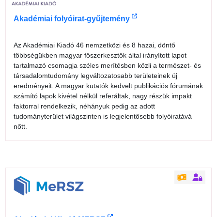
Akadémiai folyóirat-gyűjtemény
Az Akadémiai Kiadó 46 nemzetközi és 8 hazai, döntő
többségükben magyar főszerkesztők által irányított lapot
tartalmazó csomagja széles merítésben közli a természet- és
társadalomtudomány legváltozatosabb területeinek új
eredményeit. A magyar kutatók kedvelt publikációs fórumának
számító lapok kivétel nélkül referáltak, nagy részük impakt
faktorral rendelkezik, néhányuk pedig az adott
tudományterület világszinten is legjelentősebb folyóiratává
nőtt.