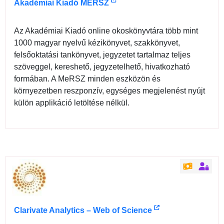
Akadémiai Kiadó MERSZ
Az Akadémiai Kiadó online okoskönyvtára több mint
1000 magyar nyelvű kézikönyvet, szakkönyvet,
felsőoktatási tankönyvet, jegyzetet tartalmaz teljes
szöveggel, kereshető, jegyzetelhető, hivatkozható
formában. A MeRSZ minden eszközön és
környezetben reszponzív, egységes megjelenést nyújt
külön applikáció letöltése nélkül.
Clarivate Analytics – Web of Science