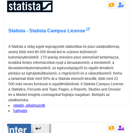
Statista - Statista Campus License
A Statista a világ egyik legnagyobb statisztikai és piaci adatplatformja,
amely több mint 80 000 témát fed le számos különböző
tudományterületről. 170 iparág releváns piaci elemzését tartalmazza,
továbbá fontos információkat nyújt a társadalomról, a trendekről, a
társadalomtudományokról, az egészségügyről és egyéb témákról,
például az éghajlatváltozásról, a migrációról és a választásokról. Noha
a tartalmak több mint 50%-át a Statista elemzői készítik, több mint 22
500 más neves forrással is együttműködnek. A Statista Campus License
a Statistics, Forcasts and Topic Pages; a Reports, Studies and Dossier
és a Market Insights csomagokat foglalja magában. Belépés az
adatbázisba:
oktatói, alkalmazotti
hallgatói