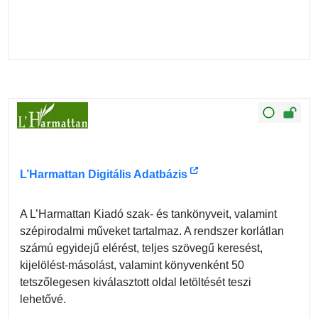
L’Harmattan Digitális Adatbázis
A L’Harmattan Kiadó szak- és tankönyveit, valamint
szépirodalmi műveket tartalmaz. A rendszer korlátlan
számú egyidejű elérést, teljes szövegű keresést,
kijelölést-másolást, valamint könyvenként 50
tetszőlegesen kiválasztott oldal letöltését teszi
lehetővé.