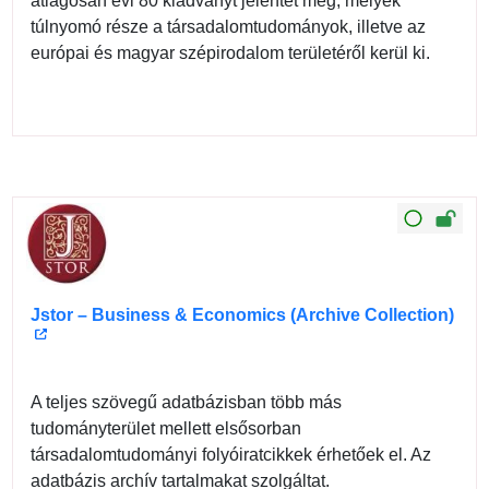
átlagosan évi 80 kiadványt jelentet meg, melyek
túlnyomó része a társadalomtudományok, illetve az
európai és magyar szépirodalom területéről kerül ki.
Jstor – Business & Economics (Archive Collection)
A teljes szövegű adatbázisban több más
tudományterület mellett elsősorban
társadalomtudományi folyóiratcikkek érhetőek el. Az
adatbázis archív tartalmakat szolgáltat.