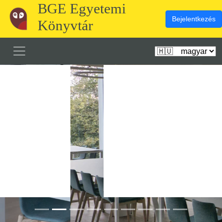
BGE Egyetemi
Bejelentkezés
Könyvtár
Előző
Köve