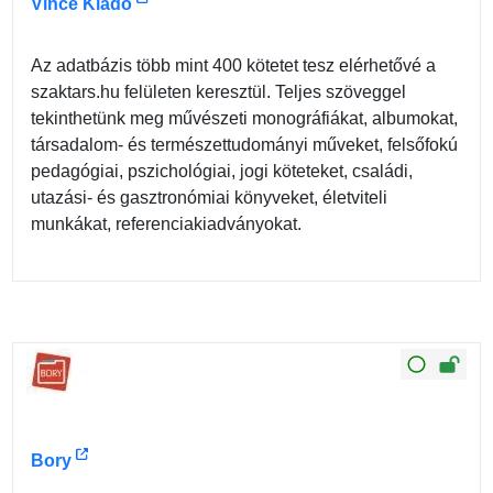
Vince Kiadó
Az adatbázis több mint 400 kötetet tesz elérhetővé a
szaktars.hu felületen keresztül. Teljes szöveggel
tekinthetünk meg művészeti monográfiákat, albumokat,
társadalom- és természettudományi műveket, felsőfokú
pedagógiai, pszichológiai, jogi köteteket, családi,
utazási- és gasztronómiai könyveket, életviteli
munkákat, referenciakiadványokat.
Bory