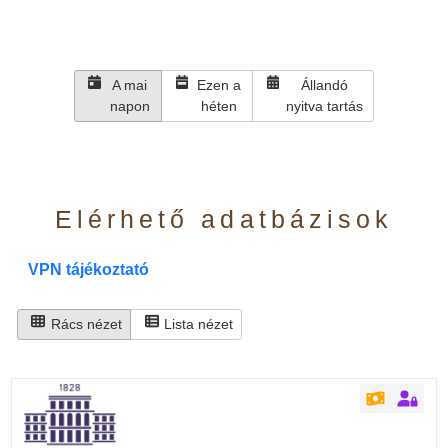
A mai
Ezen a
Állandó
napon
héten
nyitva tartás
Elérhető adatbázisok
VPN tájékoztató
Rács nézet
Lista nézet