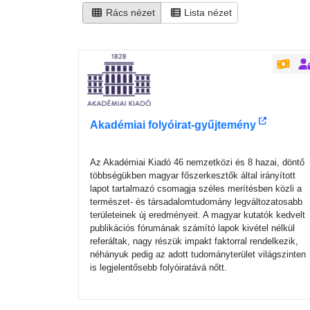
Rács nézet
Lista nézet
Akadémiai folyóirat-gyűjtemény
Az Akadémiai Kiadó 46 nemzetközi és 8 hazai, döntő
többségükben magyar főszerkesztők által irányított
lapot tartalmazó csomagja széles merítésben közli a
természet- és társadalomtudomány legváltozatosabb
területeinek új eredményeit. A magyar kutatók kedvelt
publikációs fórumának számító lapok kivétel nélkül
referáltak, nagy részük impakt faktorral rendelkezik,
néhányuk pedig az adott tudományterület világszinten
is legjelentősebb folyóiratává nőtt.