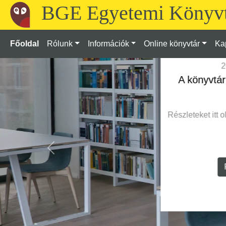
BGE Egyetemi Könyvt
Főoldal
Rólunk
Információk
Online könyvtár
Ka
Előző