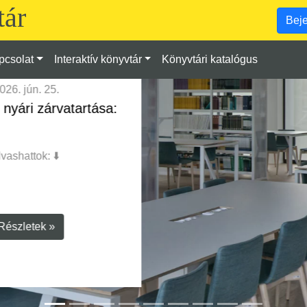
ár
Beje
pcsolat
Interaktív könyvtár
Könyvtári katalógus
2026. febr. 13.
Új könyvtári rendszer a BGE
Egyetemi Könyvtárban: megérkezett
a Liberty!
Részletek »