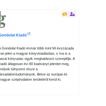
Gondolat Kiadó
A Gondolat Kiadó immár több mint fél évszázada
van jelen a magyar könyvkiadásban, s ma is a
hazai könyvpiac egyik meghatározó szereplője. A
kiadó átlagosan évi 80 kiadványt jelentet meg,
melyek túlnyomó része a
társadalomtudományok, illetve az európai és
magyar szépirodalom területéről kerül ki.