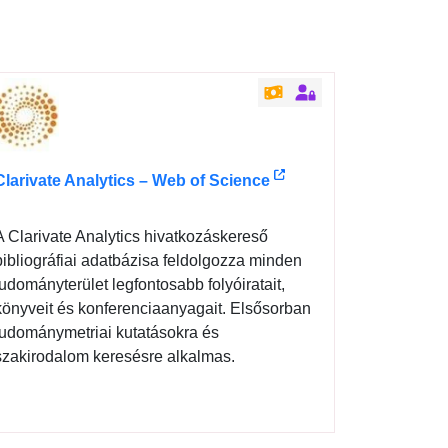
Clarivate Analytics – Web of Science
A Clarivate Analytics hivatkozáskereső
bibliográfiai adatbázisa feldolgozza minden
tudományterület legfontosabb folyóiratait,
könyveit és konferenciaanyagait. Elsősorban
tudománymetriai kutatásokra és
szakirodalom keresésre alkalmas.