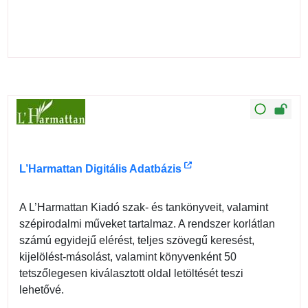
L’Harmattan Digitális Adatbázis
A L’Harmattan Kiadó szak- és tankönyveit, valamint
szépirodalmi műveket tartalmaz. A rendszer korlátlan
számú egyidejű elérést, teljes szövegű keresést,
kijelölést-másolást, valamint könyvenként 50
tetszőlegesen kiválasztott oldal letöltését teszi
lehetővé.