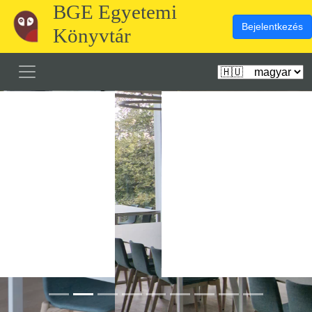
BGE Egyetemi
Bejelentkezés
Könyvtár
Előző
Köve