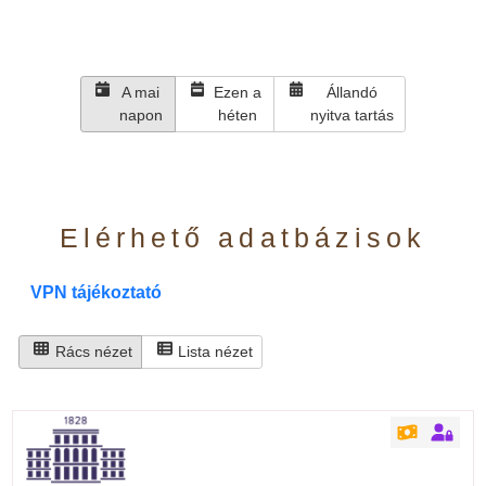
A mai
Ezen a
Állandó
napon
héten
nyitva tartás
Elérhető adatbázisok
VPN tájékoztató
Rács nézet
Lista nézet