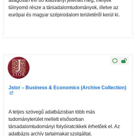
átlagosan évi 80 kiadványt jelentet meg, melyek
túlnyomó része a társadalomtudományok, illetve az
európai és magyar szépirodalom területéről kerül ki.
Jstor – Business & Economics (Archive Collection)
A teljes szövegű adatbázisban több más
tudományterület mellett elsősorban
társadalomtudományi folyóiratcikkek érhetőek el. Az
adatbázis archív tartalmakat szolgáltat.