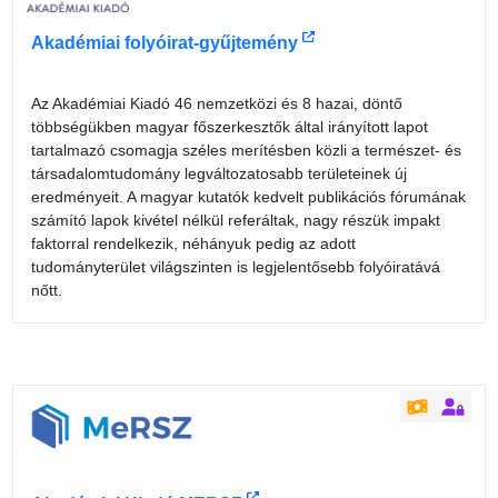
Akadémiai folyóirat-gyűjtemény
Az Akadémiai Kiadó 46 nemzetközi és 8 hazai, döntő
többségükben magyar főszerkesztők által irányított lapot
tartalmazó csomagja széles merítésben közli a természet- és
társadalomtudomány legváltozatosabb területeinek új
eredményeit. A magyar kutatók kedvelt publikációs fórumának
számító lapok kivétel nélkül referáltak, nagy részük impakt
faktorral rendelkezik, néhányuk pedig az adott
tudományterület világszinten is legjelentősebb folyóiratává
nőtt.