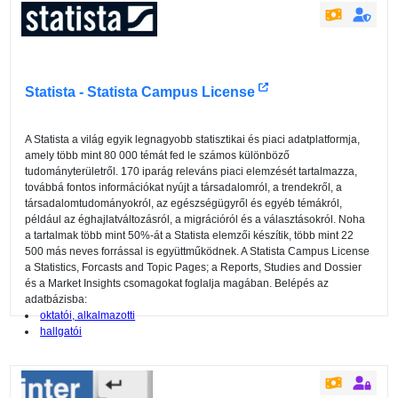
Statista - Statista Campus License
A Statista a világ egyik legnagyobb statisztikai és piaci adatplatformja,
amely több mint 80 000 témát fed le számos különböző
tudományterületről. 170 iparág releváns piaci elemzését tartalmazza,
továbbá fontos információkat nyújt a társadalomról, a trendekről, a
társadalomtudományokról, az egészségügyről és egyéb témákról,
például az éghajlatváltozásról, a migrációról és a választásokról. Noha
a tartalmak több mint 50%-át a Statista elemzői készítik, több mint 22
500 más neves forrással is együttműködnek. A Statista Campus License
a Statistics, Forcasts and Topic Pages; a Reports, Studies and Dossier
és a Market Insights csomagokat foglalja magában. Belépés az
adatbázisba:
oktatói, alkalmazotti
hallgatói