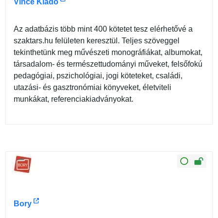
Vince Kiadó
Az adatbázis több mint 400 kötetet tesz elérhetővé a
szaktars.hu felületen keresztül. Teljes szöveggel
tekinthetünk meg művészeti monográfiákat, albumokat,
társadalom- és természettudományi műveket, felsőfokú
pedagógiai, pszichológiai, jogi köteteket, családi,
utazási- és gasztronómiai könyveket, életviteli
munkákat, referenciakiadványokat.
Bory