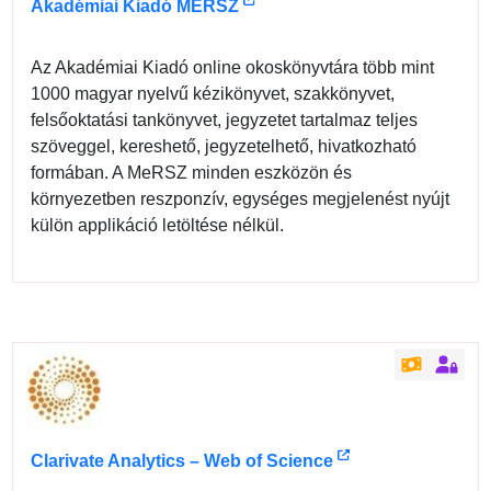
Akadémiai Kiadó MERSZ
Az Akadémiai Kiadó online okoskönyvtára több mint
1000 magyar nyelvű kézikönyvet, szakkönyvet,
felsőoktatási tankönyvet, jegyzetet tartalmaz teljes
szöveggel, kereshető, jegyzetelhető, hivatkozható
formában. A MeRSZ minden eszközön és
környezetben reszponzív, egységes megjelenést nyújt
külön applikáció letöltése nélkül.
Clarivate Analytics – Web of Science