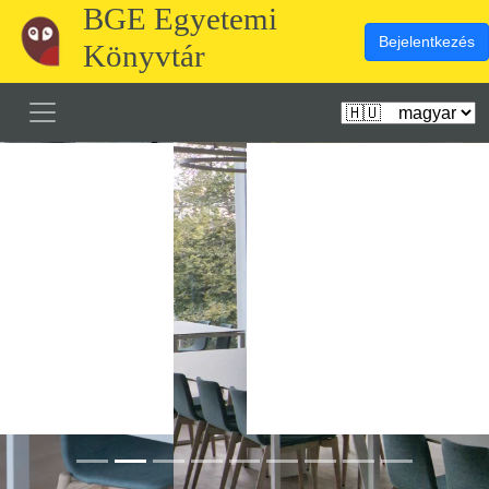
BGE Egyetemi
Bejelentkezés
Könyvtár
Előző
Köve