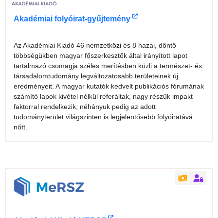
Akadémiai folyóirat-gyűjtemény
Az Akadémiai Kiadó 46 nemzetközi és 8 hazai, döntő
többségükben magyar főszerkesztők által irányított lapot
tartalmazó csomagja széles merítésben közli a természet- és
társadalomtudomány legváltozatosabb területeinek új
eredményeit. A magyar kutatók kedvelt publikációs fórumának
számító lapok kivétel nélkül referáltak, nagy részük impakt
faktorral rendelkezik, néhányuk pedig az adott
tudományterület világszinten is legjelentősebb folyóiratává
nőtt.