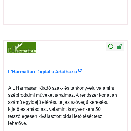
L’Harmattan Digitális Adatbázis
A L’Harmattan Kiadó szak- és tankönyveit, valamint
szépirodalmi műveket tartalmaz. A rendszer korlátlan
számú egyidejű elérést, teljes szövegű keresést,
kijelölést-másolást, valamint könyvenként 50
tetszőlegesen kiválasztott oldal letöltését teszi
lehetővé.