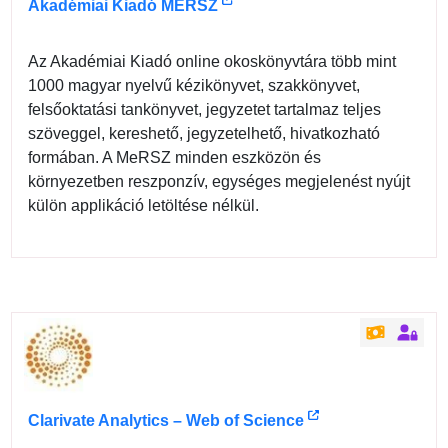
Akadémiai Kiadó MERSZ
Az Akadémiai Kiadó online okoskönyvtára több mint
1000 magyar nyelvű kézikönyvet, szakkönyvet,
felsőoktatási tankönyvet, jegyzetet tartalmaz teljes
szöveggel, kereshető, jegyzetelhető, hivatkozható
formában. A MeRSZ minden eszközön és
környezetben reszponzív, egységes megjelenést nyújt
külön applikáció letöltése nélkül.
Clarivate Analytics – Web of Science