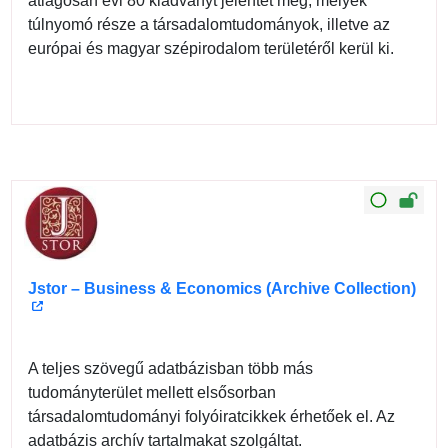
átlagosan évi 80 kiadványt jelentet meg, melyek
túlnyomó része a társadalomtudományok, illetve az
európai és magyar szépirodalom területéről kerül ki.
Jstor – Business & Economics (Archive Collection)
A teljes szövegű adatbázisban több más
tudományterület mellett elsősorban
társadalomtudományi folyóiratcikkek érhetőek el. Az
adatbázis archív tartalmakat szolgáltat.