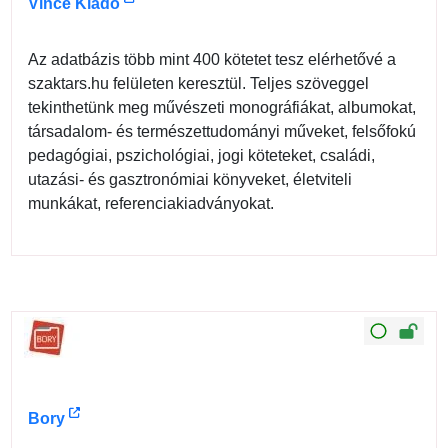
Vince Kiadó
Az adatbázis több mint 400 kötetet tesz elérhetővé a
szaktars.hu felületen keresztül. Teljes szöveggel
tekinthetünk meg művészeti monográfiákat, albumokat,
társadalom- és természettudományi műveket, felsőfokú
pedagógiai, pszichológiai, jogi köteteket, családi,
utazási- és gasztronómiai könyveket, életviteli
munkákat, referenciakiadványokat.
Bory