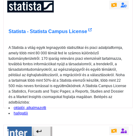
Statista - Statista Campus License
A Statista a világ egyik legnagyobb statisztikai és piaci adatplatformja,
amely több mint 80 000 témát fed le számos különböző
tudományterületről. 170 iparág releváns piaci elemzését tartalmazza,
továbbá fontos információkat nyújt a társadalomról, a trendekről, a
társadalomtudományokról, az egészségügyről és egyéb témákról,
például az éghajlatváltozásról, a migrációról és a választásokról. Noha
a tartalmak több mint 50%-át a Statista elemzői készítik, több mint 22
500 más neves forrással is együttműködnek. A Statista Campus License
a Statistics, Forcasts and Topic Pages; a Reports, Studies and Dossier
és a Market Insights csomagokat foglalja magában. Belépés az
adatbázisba:
oktatói, alkalmazotti
hallgatói