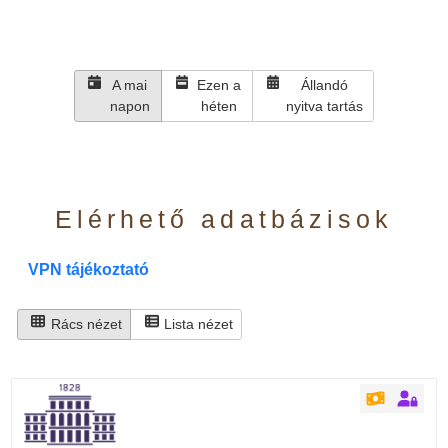
A mai
Ezen a
Állandó
napon
héten
nyitva tartás
Elérhető adatbázisok
VPN tájékoztató
Rács nézet
Lista nézet