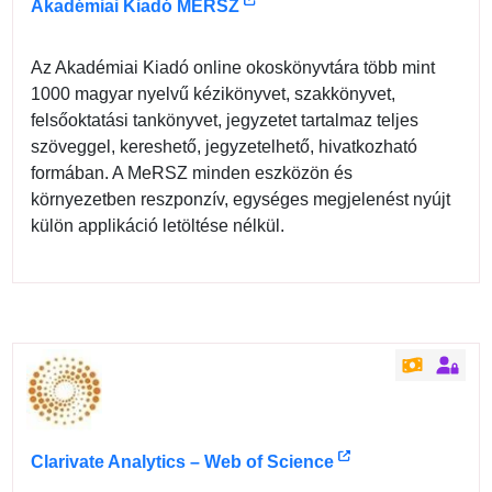
Akadémiai Kiadó MERSZ
Az Akadémiai Kiadó online okoskönyvtára több mint
1000 magyar nyelvű kézikönyvet, szakkönyvet,
felsőoktatási tankönyvet, jegyzetet tartalmaz teljes
szöveggel, kereshető, jegyzetelhető, hivatkozható
formában. A MeRSZ minden eszközön és
környezetben reszponzív, egységes megjelenést nyújt
külön applikáció letöltése nélkül.
Clarivate Analytics – Web of Science