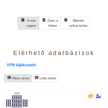
A mai
Ezen a
Állandó
napon
héten
nyitva tartás
Elérhető adatbázisok
VPN tájékoztató
Rács nézet
Lista nézet