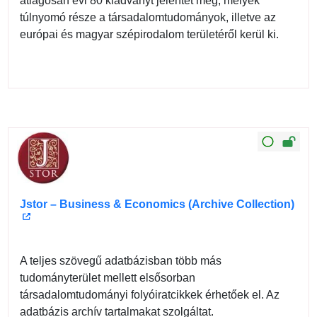
átlagosan évi 80 kiadványt jelentet meg, melyek
túlnyomó része a társadalomtudományok, illetve az
európai és magyar szépirodalom területéről kerül ki.
Jstor – Business & Economics (Archive Collection)
A teljes szövegű adatbázisban több más
tudományterület mellett elsősorban
társadalomtudományi folyóiratcikkek érhetőek el. Az
adatbázis archív tartalmakat szolgáltat.