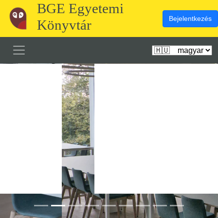
BGE Egyetemi
Bejelentkezés
Könyvtár
Előző
Köve