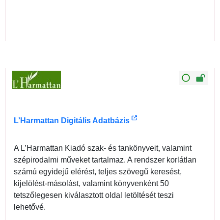
L’Harmattan Digitális Adatbázis
A L’Harmattan Kiadó szak- és tankönyveit, valamint
szépirodalmi műveket tartalmaz. A rendszer korlátlan
számú egyidejű elérést, teljes szövegű keresést,
kijelölést-másolást, valamint könyvenként 50
tetszőlegesen kiválasztott oldal letöltését teszi
lehetővé.