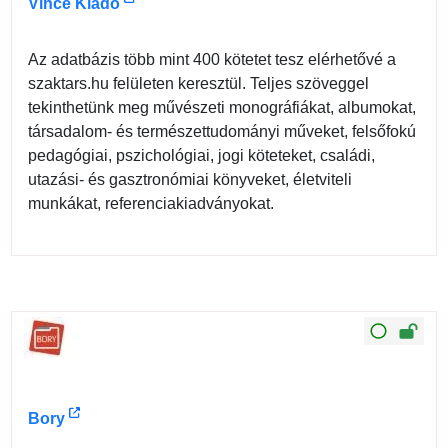
Vince Kiadó
Az adatbázis több mint 400 kötetet tesz elérhetővé a
szaktars.hu felületen keresztül. Teljes szöveggel
tekinthetünk meg művészeti monográfiákat, albumokat,
társadalom- és természettudományi műveket, felsőfokú
pedagógiai, pszichológiai, jogi köteteket, családi,
utazási- és gasztronómiai könyveket, életviteli
munkákat, referenciakiadványokat.
Bory