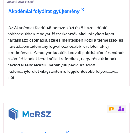
Akadémiai folyóirat-gyűjtemény
Az Akadémiai Kiadó 46 nemzetközi és 8 hazai, döntő
többségükben magyar főszerkesztők által irányított lapot
tartalmazó csomagja széles merítésben közli a természet- és
társadalomtudomány legváltozatosabb területeinek új
eredményeit. A magyar kutatók kedvelt publikációs fórumának
számító lapok kivétel nélkül referáltak, nagy részük impakt
faktorral rendelkezik, néhányuk pedig az adott
tudományterület világszinten is legjelentősebb folyóiratává
nőtt.