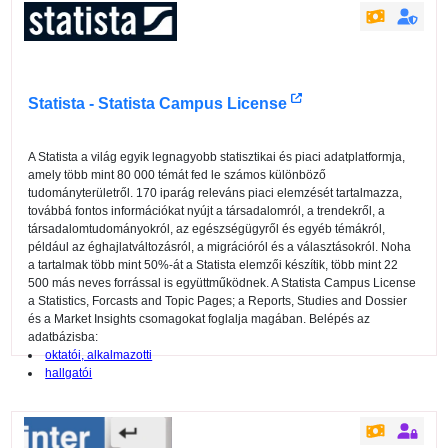
Statista - Statista Campus License
A Statista a világ egyik legnagyobb statisztikai és piaci adatplatformja,
amely több mint 80 000 témát fed le számos különböző
tudományterületről. 170 iparág releváns piaci elemzését tartalmazza,
továbbá fontos információkat nyújt a társadalomról, a trendekről, a
társadalomtudományokról, az egészségügyről és egyéb témákról,
például az éghajlatváltozásról, a migrációról és a választásokról. Noha
a tartalmak több mint 50%-át a Statista elemzői készítik, több mint 22
500 más neves forrással is együttműködnek. A Statista Campus License
a Statistics, Forcasts and Topic Pages; a Reports, Studies and Dossier
és a Market Insights csomagokat foglalja magában. Belépés az
adatbázisba:
oktatói, alkalmazotti
hallgatói